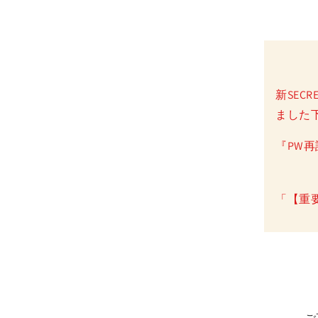
新SEC
ました
『PW
「【重要